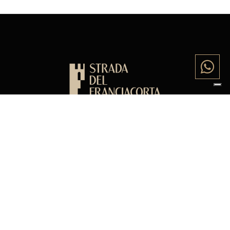
BB LA VALLUNA DI CAVALLERI ELENA
P.IVA: 04450730983
C.I.R. 017069-FOR-00003
Via Valluna 1,
Erbusco, BS, 25030